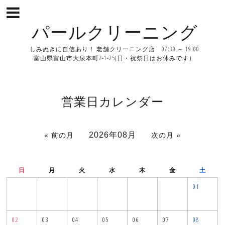
パールクリーニング
しみぬきに自信あり！ 老舗クリーニング店 07:30 ～ 19:00
富山県富山市大泉本町2-1-25(日・祝祭日はお休みです）
営業日カレンダー
2026年08月
« 前の月
次の月 »
日
月
火
水
木
金
土
01
02
03
04
05
06
07
08